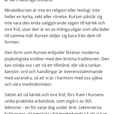
Mirakelkursen är inte en religion eller teologi. Inte
heller en kyrka, sekt eller rörelse. Kursen påstår sig
inte vara den enda saliggörande vägen till kärlek och
inre frid, utan den är en av många vägar som alla leder
till samma mål. Kursen skiljer sig bara från dem till
formen.
Den form som Kursen erbjuder förenar moderna
psykologiska insikter med den kristna traditionen. Den
kan stödja oss i att nå ett tillstånd, där våra tankar,
känslor, ord och handlingar är överensstämmande
med varandra, så att vi är i harmoni med oss själva
och våra medmänniskor.
Sättet att nå kärlek och inre frid, förs fram i Kursens
unika praktiska arbetsbok, som utgörs av 365
lektioner - en för varje dag under året. Lektionerna
hjälper oss att omskola vårt medvetande så att vi kan