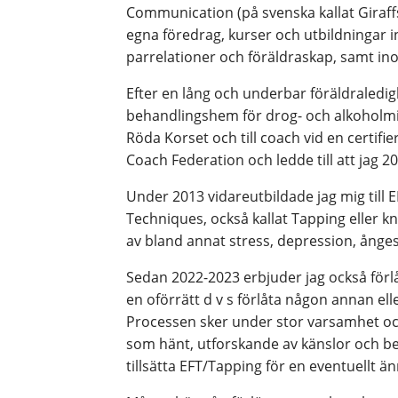
Communication (på svenska kallat Giraffsp
egna föredrag, kurser och utbildningar i
parrelationer och föräldraskap, samt i
Efter en lång och underbar föräldraledi
behandlingshem för drog- och alkoholmiss
Röda Korset och till coach vid en certif
Coach Federation och ledde till att jag 
Under 2013 vidareutbildade jag mig till 
Techniques, också kallat Tapping eller kn
av bland annat stress, depression, ånge
Sedan 2022-2023 erbjuder jag också förlå
en oförrätt d v s förlåta någon annan ell
Processen sker under stor varsamhet oc
som hänt, utforskande av känslor och be
tillsätta EFT/Tapping för en eventuellt ä