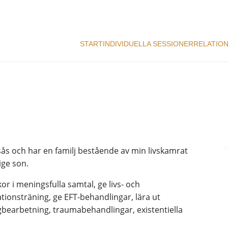
START
INDIVIDUELLA SESSIONER
RELATIO
gsås och har en familj bestående av min livskamrat
ige son.
or i meningsfulla samtal, ge livs- och
ionsträning, ge EFT-behandlingar, lära ut
gbearbetning, traumabehandlingar, existentiella