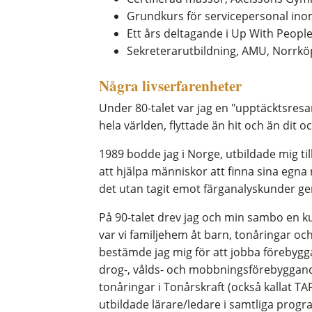
Grundkurs för servicepersonal ino
Ett års deltagande i Up With People
Sekreterarutbildning, AMU, Norrkö
Några livserfarenheter
Under 80-talet var jag en "upptäcktsresa
hela världen, flyttade än hit och än dit
1989 bodde jag i Norge, utbildade mig til
att hjälpa människor att finna sina egna 
det utan tagit emot färganalyskunder gen
På 90-talet drev jag och min sambo en k
var vi familjehem åt barn, tonåringar o
bestämde jag mig för att jobba förebygga
drog-, vålds- och mobbningsförebyggan
tonåringar i Tonårskraft (också kallat TA
utbildade lärare/ledare i samtliga progra