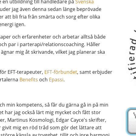
 en utbildning till handledare på
Svenska
juder jag även denna sedan länge beprövade
 att bli fria från smärta och sorg efter olika
senergi igen.
kaper och erfarenheter och arbetar alltså både
och par i parterapi/relationscoaching. Håller
gnar mig åt skrivande, vilket jag planerar ska
för EFT-terapeuter,
EFT-förbundet
, samt erbjuder
ortalerna
Benefits
och
Epassi
.
och min kompetens, så får du gärna gå in på min
t har jag också lärt mig mycket och fått stor
kler, Martinus Kosmologi, Edgar Cayce's skrifter,
givit mig en röd tråd som gör det lättare att
större känsla av trygghet, tillit och inre harmoni.