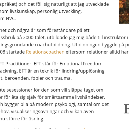
råket) och det föll sig naturligt att jag utvecklade
nom livskunskap, personlig utveckling,
nom NVC.
ghet och några år som föreståndare på ett
bruk på 2000-talet, utbildade jag mig både till instruktör 
ieringsgrundande coachutbildning. Utbildningen byggde på pri
2008 startade
Relationscoachen
eftersom relationer alltid har v
EFT Practitioner. EFT står för Emotional Freedom
ackning. EFT är en teknik för lindring/upplösning
st, beroenden, fobier och trauma.
telsesessioner för den som vill släppa taget om
er förlåta sig själv för smärtsamma livshändelser.
h bygger bl a på modern psykologi, samtal om det
hov, visualiseringsövningar och vi kan även
nnu större förlösning.