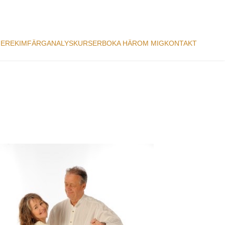
NER
EKIM
FÄRGANALYS
KURSER
BOKA HÄR
OM MIG
KONTAKT