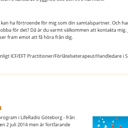
 kan ha förtroende för mig som din samtalspartner. Och har 
g att jobba för det? Då är du varmt välkommen att kontakta m
er fram emot att få höra från dig.
ligt ICF/EFT Practitioner/Förlåtelseterapeut/Handledare i
m
program i LifeRadio Göteborg - från
en 2 juli 2014 men är fortfarande