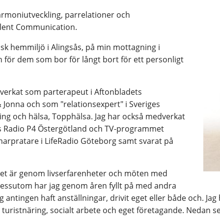
rmoniutveckling, parrelationer och
olent Communication.
sk hemmiljö i Alingsås, på min mottagning i
 för dem som bor för långt bort för ett personligt
verkat som parterapeut i Aftonbladets
Jonna och som "relationsexpert" i Sveriges
ing och hälsa, Topphälsa. Jag har också medverkat
ges Radio P4 Östergötland och TV-programmet
marpratare i LifeRadio Göteborg samt svarat på
 det är genom livserfarenheter och möten med
Dessutom har jag genom åren fyllt på med andra
g antingen haft anställningar, drivit eget eller både och. Ja
h turistnäring, socialt arbete och eget företagande. Nedan s