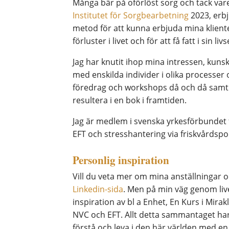
Många bär på oförlöst sorg och tack vare
Institutet för Sorgbearbetning
2023, erb
metod för att kunna erbjuda mina klienter
förluster i livet och för att få fatt i sin liv
Jag har knutit ihop mina intressen, kuns
med enskilda individer i olika processer 
föredrag och workshops då och då samt ä
resultera i en bok i framtiden.
Jag är medlem i svenska yrkesförbundet 
EFT och stresshantering via friskvårdsp
Personlig inspiration
Vill du veta mer om mina anställningar 
Linkedin-sida
. Men på min väg genom live
inspiration av bl a Enhet, En Kurs i Mira
NVC och EFT. Allt detta sammantaget har 
förstå och leva i den här världen med en 