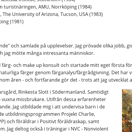
m turistnäringen, AMU, Norrköping (1984)
, The University of Arizona, Tucson, USA (1983)
ping (1981)
nde" och samlade på upplevelser. Jag prövade olika jobb, gic
 och jag mötte många intressanta människor.
l färg- och make up konsult och startade mitt eget första fö
naturliga färger genom färganalys/färgrådgivning. Det har var
om åren - och fortfarande gör det - trots att jag utvecklat
ursgård, Rinkesta Slott i Södermanland. Samtidigt
ch vuxna missbrukare. Utifrån dessa erfarenheter
nde. Jag utbildade mig i att undervisa barn i de
de utbildningsprogrammen Projekt Charlie,
PP) och föräldrar i Positivt föräldraskap, samt
m. Jag deltog också i träningar i NVC - Nonviolent