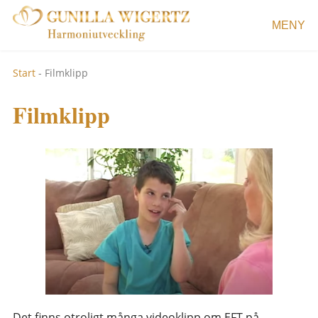
MENY
Start
-
Filmklipp
Filmklipp
Det finns otroligt många videoklipp om EFT på